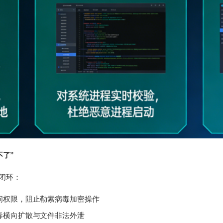
不了”
闭环：
问权限，阻止勒索病毒加密操作
毒横向扩散与文件非法外泄